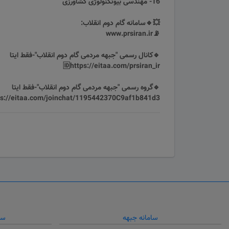
16- مهندسی بیوتکنولوژی کشاورزی
💥🔹سامانه گام دوم انقلاب:
📡www.prsiran.ir
🔹کانال رسمی "جبهه مردمی گام دوم انقلاب"-فقط ایتا
🆔https://eitaa.com/prsiran_ir
🔹گروه رسمی "جبهه مردمی گام دوم انقلاب"-فقط ایتا
ps://eitaa.com/joinchat/1195442370C9af1b841d3
سامانه جبهه
سا