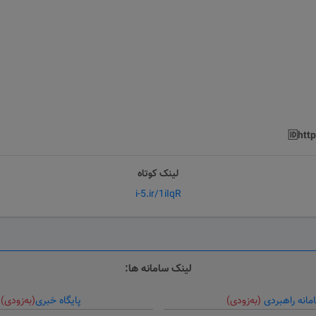
🆔htt
لینک کوتاه
i-5.ir/1iIqR
لینک سامانه ها:
مانه راهبردی
(به‌زودی)
پایگاه خبری
(به‌زودی)