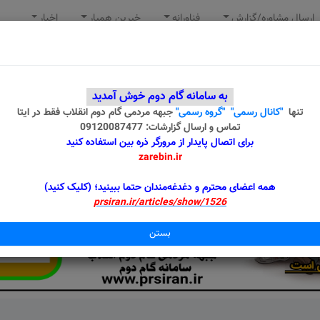
ارسال مشاوره/گزارش
فناورانه
خیرین همیار
اخبار
به سامانه گام دوم خوش آمدید
تنها
"کانال رسمی"
"گروه رسمی"
جبهه مردمی گام دوم انقلاب
فقط در ایتا
تماس و ارسال گزارشات: 09120087477
برای اتصال پایدار از مرورگر ذره بین استفاده کنید
zarebin.ir
همه اعضای محترم و دغدغه‌مندان حتما ببینید؛ (کلیک کنید)
prsiran.ir/articles/show/1526
بستن