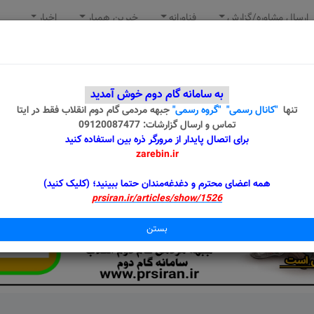
ارسال مشاوره/گزارش
فناورانه
خیرین همیار
اخبار
به سامانه گام دوم خوش آمدید
تنها
"کانال رسمی"
"گروه رسمی"
جبهه مردمی گام دوم انقلاب
فقط در ایتا
تماس و ارسال گزارشات: 09120087477
برای اتصال پایدار از مرورگر ذره بین استفاده کنید
zarebin.ir
همه اعضای محترم و دغدغه‌مندان حتما ببینید؛ (کلیک کنید)
prsiran.ir/articles/show/1526
بستن