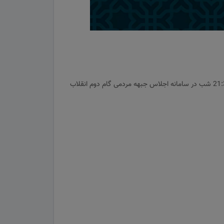
بدین وسیله به استحضار می‌رساند نخستین جلسه کارگروه ویژه اقتصاد مقاومتی با دستور جلسه زیر شنبه 12 خرداد از ساعت20:00 لغایت21:30 شب در سامانه اجلاس جبهه مردمی گام دوم انقلاب