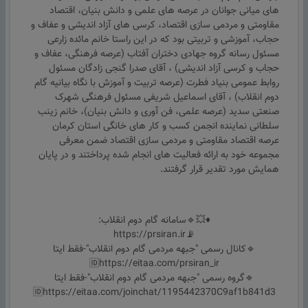
های میانی جوانان در عرصه های علمی و دانش بنیان، اقتصاد
مقاومتی و مردمی سازی اقتصاد، کرسی های آزاد اندیشی و عفاف و
حجاب، آموزشی و تربیتی بود که در این راستا خانم مائده زارعی
مسئول رسانه گروه جهادی دختران آفتاب (عرصه فرهنگی، عفاف و
حجاب و کرسی آزاد اندیشی) ، آقای صدرا گنجی زادگان مسئول
روابط عمومی بنیاد فطرت (عرصه تربیت و آموزش با نگاه بیانیه گام
دوم انقلاب) ، آقای اسماعیل شریفی مسئول فرهنگی شهرک
صنعتی سدید (عرصه علمی، فن آوری و دانش بنیان)، خانم زینب
سلطانی نماینده انجمن کسب و کار های خانگی استان کرمان
عرصه اقتصاد مقاومتی و مردمی سازی اقتصاد ضمن معرفی
مجموعه خود به ارائه فعالیت های انجام شده پرداختند و در پایان
همایش مورد تقدیر قرار گرفتند.
♦️💥🔹سامانه گام دوم انقلاب:
📡https://prsiran.ir
🔹کانال رسمی "جبهه مردمی گام دوم انقلاب"-فقط ایتا
🆔https://eitaa.com/prsiran_ir
🔹گروه رسمی "جبهه مردمی گام دوم انقلاب"-فقط ایتا
🆔https://eitaa.com/joinchat/1195442370C9af1b841d3