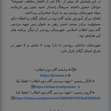
در این همایش که بیش از ۲۵۰ نفر از اقشار مختلف خصوصا"
جوانان حضور داشتند سرهنگ پاسدار حمید یحیی پور فرمانده
سپاه شهرستان رودسر نیز به ایراد سخنرانی پرداختند.
افتتاح مرکز آموزش بیانیه گام دوم در استان گیلان و اعطاء حکم
مسئولیت برادر محمد حسن رهبر به عنوان دبیر جبهه مردمی
گام دوم انقلاب اسلامی شهرستان رودسر از دیگر برنامه های
این همایش بود.
شهرستان ساحلی رودسر با دارا بودن 4 بخش و 5 شهر در
شرق استان گیلان قرار دارد.
♦️💥🔹سامانه گام دوم انقلاب:
https://prsiran.ir
📡
🔹کانال رسمی "جبهه مردمی گام دوم انقلاب"-فقط ایتا
🆔
https://eitaa.com/prsiran_ir
🔹گروه رسمی "جبهه مردمی گام دوم انقلاب"-فقط ایتا
🆔
https://eitaa.com/joinchat/1195442370C9af1b841d3