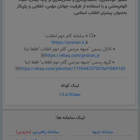
مسیر خودسازی، جامعه‌پردازی و تمدن‌سازی بر پایه ایمان، امید،
الهام‌بخشی و با استفاده از ظرفیت جوانان مؤمن، انقلابی و پای‌کار
به‌عنوان پیشران انقلاب اسلامی.
♦️💥🔹سامانه گام دوم انقلاب:
https://prsiran.ir
📡
🔹کانال رسمی "جبهه مردمی گام دوم انقلاب"-فقط ایتا
🆔
https://eitaa.com/prsiran_ir
🔹گروه رسمی "جبهه مردمی گام دوم انقلاب"-فقط ایتا
🆔
https://eitaa.com/joinchat/1195442370C9af1b841d3
لینک کوتاه
i-5.ir/ICeav
لینک سامانه ها:
سامانه جبهه
سامانه راهبردی
(به‌زودی)