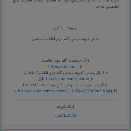
بزرگ ایران را تحقق ببخشیم، چرا که امضای ترامپ قمارباز هیچ
تضمینی ندارد.
نوروزعلی ثنائی
خادم جبهه مردمی گام دوم انقلاب اسلامی
♦️💥🔹سامانه گام دوم انقلاب:
https://prsiran.ir
📡
🔹کانال رسمی "جبهه مردمی گام دوم انقلاب"-فقط ایتا
🆔
https://eitaa.com/prsiran_ir
🔹گروه رسمی "جبهه مردمی گام دوم انقلاب"-فقط ایتا
🆔
https://eitaa.com/joinchat/1195442370C9af1b841d3
لینک کوتاه
i-5.ir/LSQ7D