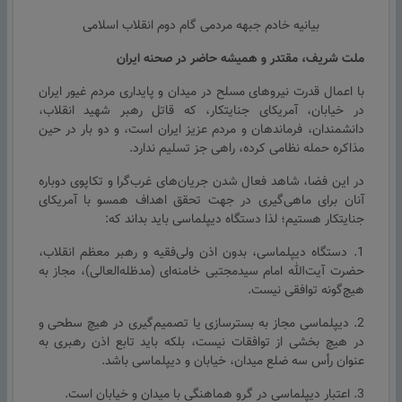
بیانیه خادم جبهه مردمی گام دوم انقلاب اسلامی
ملت شریف، مقتدر و همیشه حاضر در صحنه ایران
با اعمال قدرت نیروهای مسلح در میدان و پایداری مردم غیور ایران
در خیابان، آمریکای جنایتکار، که قاتل رهبر شهید انقلاب،
دانشمندان، فرماندهان و مردم عزیز ایران است، و دو بار در حین
مذاکره حمله نظامی کرده، راهی جز تسلیم ندارد.
در این فضا، شاهد فعال شدن جریان‌های غرب‌گرا و تکاپوی دوباره
آنان برای ماهی‌گیری در جهت تحقق اهداف همسو با آمریکای
جنایتکار هستیم؛ لذا دستگاه دیپلماسی باید بداند که:
1. دستگاه دیپلماسی، بدون اذن ولی‌فقیه و رهبر معظم انقلاب،
حضرت آیت‌الله امام سیدمجتبی خامنه‌ای (مدظله‌العالی)، مجاز به
هیچ‌گونه توافقی نیست.
2. دیپلماسی مجاز به بسترسازی یا تصمیم‌گیری در هیچ سطحی و
در هیچ بخشی از توافقات نیست، بلکه باید تابع اذن رهبری به
عنوان رأس سه ضلع میدان، خیابان و دیپلماسی باشد.
3. اعتبار دیپلماسی در گرو هماهنگی با میدان و خیابان است.