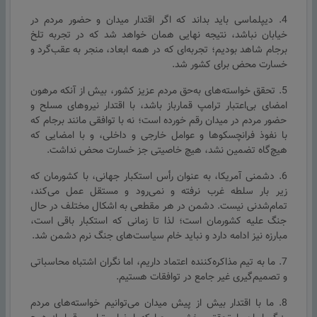
4. دیپلماسی باید بداند که اگر اقتدار میدان و حضور مردم در
خیابان نباشد، نتیجه نهایی همان خواهد شد که در تجربه تلخ
برجام شاهد بودیم؛ تجربه‌ای که در همه ابعاد، منجر به عقب‌گرد و
خسارت محض برای کشور شد.
5. تحقق خواسته‌های به‌حق مردم عزیز کشور، بیش از آنکه مرهون
امضای بی‌اعتبار ترامپ قمارباز باشد، با اقتدار نیروهای مسلح و
حضور مردم در میدان رقم خورده است؛ نه با توافقی مانند برجام که
با نفوذ فرانچسکوها و عوامل خارجی و داخلی، و با امضایی که
هیچ‌گاه تضمین نشد، هیچ خاصیتی جز خسارت محض نداشت.
6. دشمنی آمریکا، به عنوان رأس استکبار جهانی، با کشورمان که
زیر بار سلطه غرب نرفته و نمی‌رود و مستقل عمل می‌کند،
تمام‌شدنی نیست. دشمن در هر مقطعی به اشکال مختلف در حال
جنگ علیه کشورمان است؛ لذا تا زمانی که استکبار باقی است،
مبارزه نیز ادامه دارد و نباید خام سیاست‌های جنگ نرم دشمن شد.
7. ما به تیم مذاکره‌کننده اعتماد داریم، اما نگران اشتباه محاسباتی
و تصمیم‌گیری غیر جامع در توافقات هستیم.
8. ما با اقتدار بیش از پیش میدان می‌توانیم خواسته‌های مردم