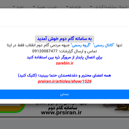
ارسال مشاوره/گزارش
فناورانه
خیرین همیار
اخبار
به سامانه گام دوم خوش آمدید
تنها
"کانال رسمی"
"گروه رسمی"
جبهه مردمی گام دوم انقلاب
فقط در ایتا
تماس و ارسال گزارشات: 09120087477
برای اتصال پایدار از مرورگر ذره بین استفاده کنید
zarebin.ir
همه اعضای محترم و دغدغه‌مندان حتما ببینید؛ (کلیک کنید)
prsiran.ir/articles/show/1526
بستن