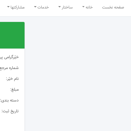
صفحه نخست
خانه
ساختار
خدمات
مشارکتها
درباره ما
قوانین
گروه های من
پیام سامانه
خیّرگرامی پ
شماره مرجع:
نام خیّر:
مبلغ:
دسته بندی:
تاریخ ثبت: