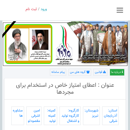
ورود
/
ثبت نام
درباره ما
قوانین
گروه های من
پیام سامانه
عنوان : اعطای امتیاز خاص در استخدام برای
مجردها
استان:
شهرستان:
کارگروه:
کمیته:
امین
مشاوره
آذربایجان
تبریز
کارگروه تولید
کمیته
اشرفی
ها
شرقی
و اشتغال
تولید
مقصودلو