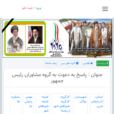
ورود
/
ثبت نام
درباره ما
قوانین
گروه های من
پیام سامانه
عنوان : پاسخ به دعوت به گروه مشاوران رئیس
جمهور
استان:
شهرستان:
کارگروه:
کمیته:
مهدى
مشاوره
آذربایجان
بوکان
کارگروه
کمیته
رسولى
ها
غربی
شوراهای شهر
شوراهای
نيا
و روستا
شهر