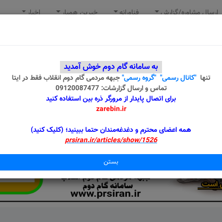
ارسال مشاوره/گزارش
فناورانه
خیرین همیار
اخبار
به سامانه گام دوم خوش آمدید
تنها
"کانال رسمی"
"گروه رسمی"
جبهه مردمی گام دوم انقلاب
فقط در ایتا
تماس و ارسال گزارشات: 09120087477
برای اتصال پایدار از مرورگر ذره بین استفاده کنید
zarebin.ir
همه اعضای محترم و دغدغه‌مندان حتما ببینید؛ (کلیک کنید)
prsiran.ir/articles/show/1526
بستن