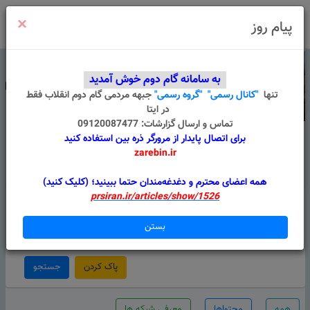
×
ورود
/
ثبت نام
پیام روز
به سامانه گام دوم خوش آمدید
تنها
"کانال رسمی"
"گروه رسمی"
جبهه مردمی گام دوم انقلاب
فقط
در ایتا
تماس و ارسال گزارشات: 09120087477
برای اتصال پایدار از مرورگر ذره بین استفاده کنید
zarebin.ir
درباره ما
قوانین
گروه های من
پیام سامانه
همه اعضای محترم و دغدغه‌مندان حتما ببینید؛ (کلیک کنید)
prsiran.ir/articles/show/1526
استان
شهرستان
بستن
استان را انتخاب کنید
شهر را انتخاب کنید
پاک کردن
جستجو
همه
محتواها
معرفی شبکه ها