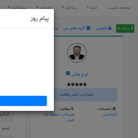
صفحه نخست
خانه
ساختار
خدمات
مشارکتها
پیام روز
درباره ما
قوانین
گروه های من
پیام سامانه
اطلاعات تکم
عنوان
ایرج بارانی
کارگرو
امتیازات بر اساس فعالیت
کمیته 
تحصیلات
موقعیت
کارگرو
کارشناسی
هرمزگان
/
منطقه آزاد
کیش
عضو