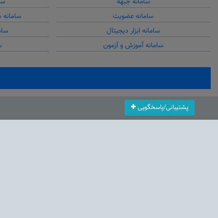
سامانه جبهه
سا
سامانه عضویت
سامانه 
سامانه ابزار دیجیتال
سام
سامانه آموزش و آزمون
س
پشتیبانی/پاسخگویی