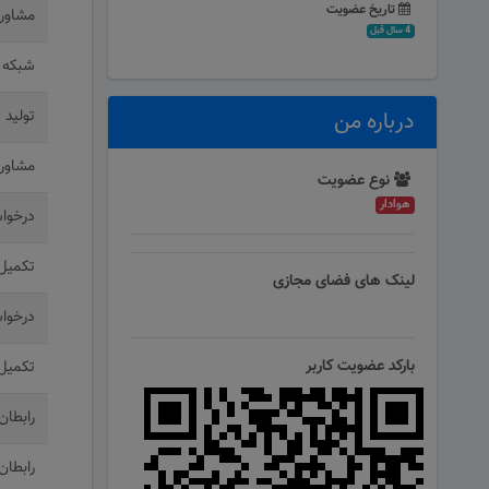
تاریخ عضویت
مشاورا
4 سال قبل
شبکه 
درباره من
تولید 
مشاورا
نوع عضویت
هوادار
درخوا
تکمیل
لینک های فضای مجازی
درخوا
بارکد عضویت کاربر
تکمیل
رابطان
رابطان