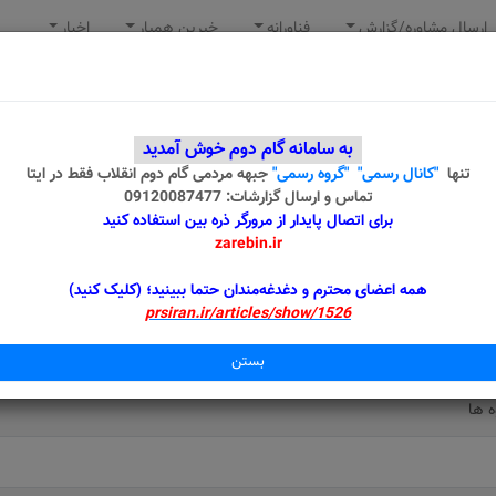
ارسال مشاوره/گزارش
فناورانه
خیرین همیار
اخبار
به سامانه گام دوم خوش آمدید
یلی - ایرج بارانی
تنها
"کانال رسمی"
"گروه رسمی"
جبهه مردمی گام دوم انقلاب
فقط در ایتا
تماس و ارسال گزارشات: 09120087477
برای اتصال پایدار از مرورگر ذره بین استفاده کنید
zarebin.ir
همه اعضای محترم و دغدغه‌مندان حتما ببینید؛ (کلیک کنید)
ه مناطق آزاد و ویژه
prsiran.ir/articles/show/1526
مناطق آزاد
بستن
ه ها