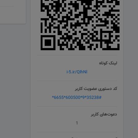
لینک کوتاه
i-5.ir/QlhNl
کد دستوری عضویت کاربر
*6655*600500*9*35238#
دعوت‌های کاربر
1