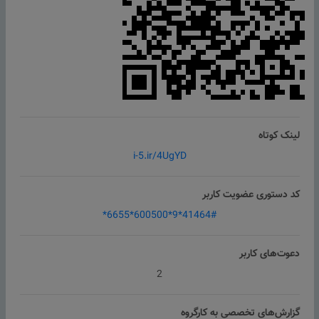
لینک کوتاه
i-5.ir/4UgYD
کد دستوری عضویت کاربر
*6655*600500*9*41464#
دعوت‌های کاربر
2
گزارش‌های تخصصی به کارگروه