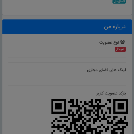
3 سال قبل
درباره من
نوع عضویت
هوادار
لینک های فضای مجازی
بارکد عضویت کاربر