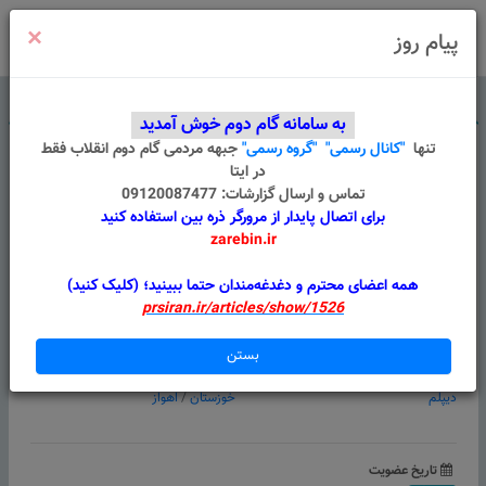
×
ورود
/
ثبت نام
پیام روز
درباره ما
قوانین
گروه های من
پیام سامانه
به سامانه گام دوم خوش آمدید
تنها
"کانال رسمی"
"گروه رسمی"
جبهه مردمی گام دوم انقلاب
فقط
در ایتا
تماس و ارسال گزارشات: 09120087477
برای اتصال پایدار از مرورگر ذره بین استفاده کنید
zarebin.ir
امین فتحی یگانه
همه اعضای محترم و دغدغه‌مندان حتما ببینید؛ (کلیک کنید)
prsiran.ir/articles/show/1526
امتیازات بر اساس فعالیت
بستن
تحصیلات
موقعیت
دیپلم
خوزستان
/
اهواز
تاریخ عضویت