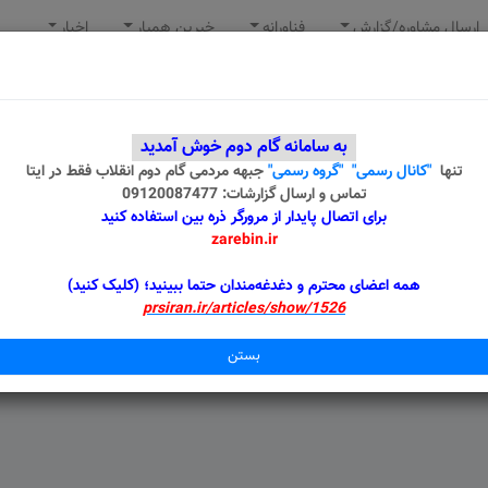
ارسال مشاوره/گزارش
فناورانه
خیرین همیار
اخبار
به سامانه گام دوم خوش آمدید
میلی - مرتضی سیف الدّین
تنها
"کانال رسمی"
"گروه رسمی"
جبهه مردمی گام دوم انقلاب
فقط در ایتا
تماس و ارسال گزارشات: 09120087477
برای اتصال پایدار از مرورگر ذره بین استفاده کنید
zarebin.ir
همه اعضای محترم و دغدغه‌مندان حتما ببینید؛ (کلیک کنید)
prsiran.ir/articles/show/1526
بستن