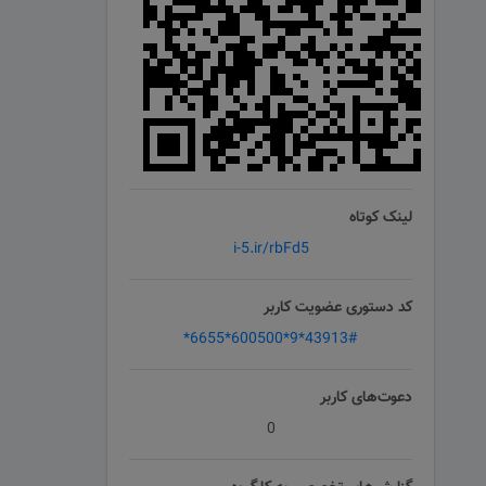
لینک کوتاه
i-5.ir/rbFd5
کد دستوری عضویت کاربر
*6655*600500*9*43913#
دعوت‌های کاربر
0