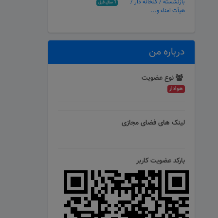
بازنشسته / گلخانه دار /
1 سال قبل
هیأت امناء و...
درباره من
نوع عضویت
هوادار
لینک های فضای مجازی
بارکد عضویت کاربر