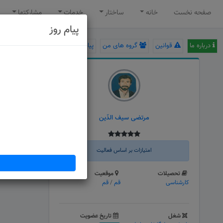
صفحه نخست
خانه
ساختار
خدمات
مشارکتها
پیام روز
درباره ما
قوانین
گروه های من
پیام سامانه
اطلاعات تک
مرتضی سیف الدّین
امتیازات بر اساس فعالیت
تحصیلات
موقعیت
کارشناسی
قم
/
قم
شغل
تاریخ عضویت