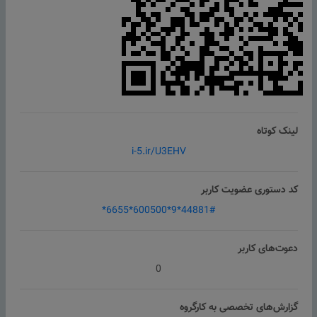
لینک کوتاه
i-5.ir/U3EHV
کد دستوری عضویت کاربر
*6655*600500*9*44881#
دعوت‌های کاربر
0
گزارش‌های تخصصی به کارگروه