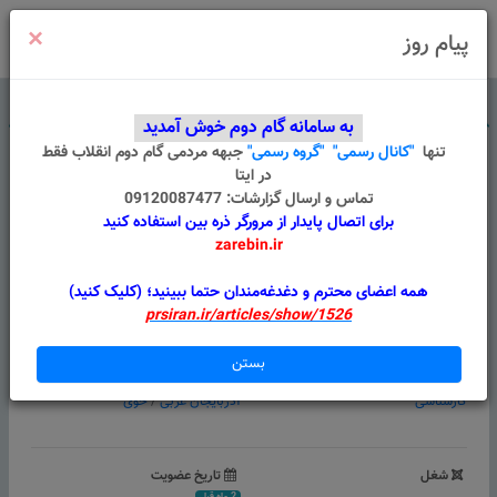
×
ورود
/
ثبت نام
پیام روز
درباره ما
قوانین
گروه های من
پیام سامانه
به سامانه گام دوم خوش آمدید
تنها
"کانال رسمی"
"گروه رسمی"
جبهه مردمی گام دوم انقلاب
فقط
در ایتا
تماس و ارسال گزارشات: 09120087477
برای اتصال پایدار از مرورگر ذره بین استفاده کنید
zarebin.ir
نیما خان مرادی
همه اعضای محترم و دغدغه‌مندان حتما ببینید؛ (کلیک کنید)
prsiran.ir/articles/show/1526
امتیازات بر اساس فعالیت
بستن
تحصیلات
موقعیت
کارشناسی
آذربایجان غربی
/
خوی
شغل
تاریخ عضویت