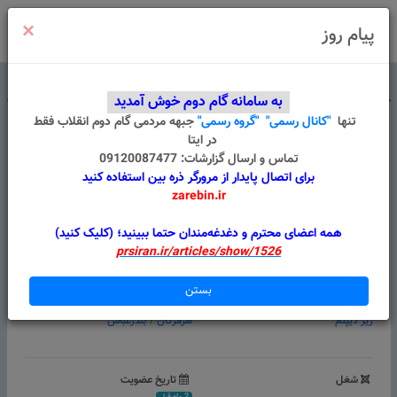
×
ورود
/
ثبت نام
پیام روز
درباره ما
قوانین
گروه های من
پیام سامانه
به سامانه گام دوم خوش آمدید
تنها
"کانال رسمی"
"گروه رسمی"
جبهه مردمی گام دوم انقلاب
فقط
در ایتا
تماس و ارسال گزارشات: 09120087477
برای اتصال پایدار از مرورگر ذره بین استفاده کنید
zarebin.ir
محمود زینلی تختی
همه اعضای محترم و دغدغه‌مندان حتما ببینید؛ (کلیک کنید)
prsiran.ir/articles/show/1526
امتیازات بر اساس فعالیت
بستن
تحصیلات
موقعیت
زیر دیپلم
هرمزگان
/
بندرعباس
شغل
تاریخ عضویت