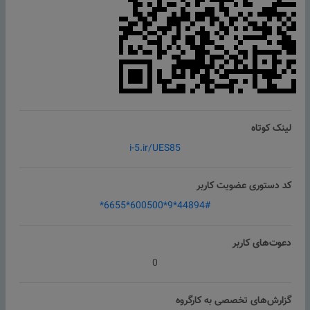
لینک کوتاه
i-5.ir/UES85
کد دستوری عضویت کاربر
*6655*600500*9*44894#
دعوت‌های کاربر
0
گزارش‌های تخصصی به کارگروه