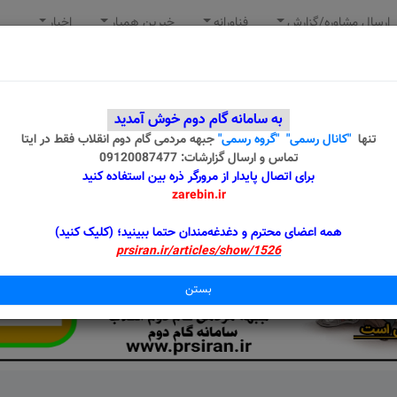
ارسال مشاوره/گزارش
فناورانه
خیرین همیار
اخبار
به سامانه گام دوم خوش آمدید
تنها
"کانال رسمی"
"گروه رسمی"
جبهه مردمی گام دوم انقلاب
فقط در ایتا
تماس و ارسال گزارشات: 09120087477
برای اتصال پایدار از مرورگر ذره بین استفاده کنید
zarebin.ir
همه اعضای محترم و دغدغه‌مندان حتما ببینید؛ (کلیک کنید)
prsiran.ir/articles/show/1526
بستن