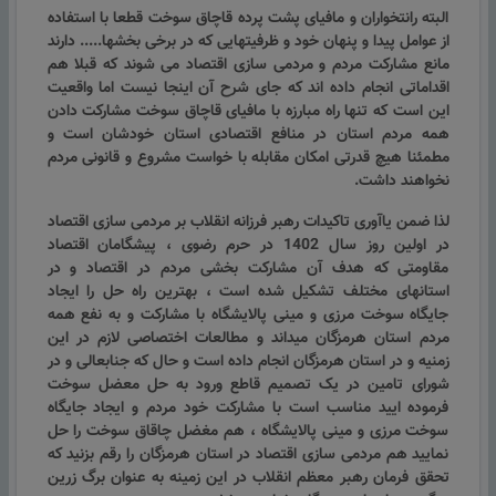
البته رانتخواران و مافیای پشت پرده قاچاق سوخت قطعا با استفاده
از عوامل پیدا و پنهان خود و ظرفیتهایی که در برخی بخشها..... دارند
مانع مشارکت مردم و مردمی سازی اقتصاد می شوند که قبلا هم
اقداماتی انجام داده اند که جای شرح آن اینجا نیست اما واقعیت
این است که تنها راه مبارزه با مافیای قاچاق سوخت مشارکت دادن
همه مردم استان در منافع اقتصادی استان خودشان است و
مطمئنا هیچ قدرتی امکان مقابله با خواست مشروع و قانونی مردم
نخواهند داشت.
لذا ضمن یاآوری تاکیدات رهبر فرزانه انقلاب بر مردمی سازی اقتصاد
در اولین روز سال 1402 در حرم رضوی ، پیشگامان اقتصاد
مقاومتی که هدف آن مشارکت بخشی مردم در اقتصاد و در
استانهای مختلف تشکیل شده است ، بهترین راه حل را ایجاد
جایگاه سوخت مرزی و مینی پالایشگاه با مشارکت و به نفع همه
مردم استان هرمزگان میداند و مطالعات اختصاصی لازم در این
زمنیه و در استان هرمزگان انجام داده است و حال که جنابعالی و در
شورای تامین در یک تصمیم قاطع ورود به حل معضل سوخت
فرموده ایید مناسب است با مشارکت خود مردم و ایجاد جایگاه
سوخت مرزی و مینی پالایشگاه ، هم مغضل چاقاق سوخت را حل
نمایید هم مردمی سازی اقتصاد در استان هرمزگان را رقم بزنید که
تحقق فرمان رهبر معظم انقلاب در این زمینه به عنوان برگ زرین