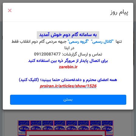
×
ورود
/
ثبت نام
پیام روز
به سامانه گام دوم خوش آمدید
تنها
"کانال رسمی"
"گروه رسمی"
جبهه مردمی گام دوم انقلاب
فقط
در ایتا
تماس و ارسال گزارشات: 09120087477
برای اتصال پایدار از مرورگر ذره بین استفاده کنید
zarebin.ir
درباره ما
قوانین
گروه های من
پیام سامانه
همه اعضای محترم و دغدغه‌مندان حتما ببینید؛ (کلیک کنید)
prsiran.ir/articles/show/1526
همه اطلاعیه ها
بارگذار 1040 قلم کالا در سامانه بنیاد کالا
بستن