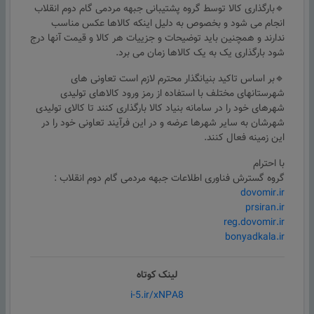
🔹بارگذاری کالا توسط گروه پشتیبانی جبهه مردمی گام دوم انقلاب
انجام می شود و بخصوص به دلیل اینکه کالاها عکس مناسب
ندارند و همچنین باید توضیحات و جزییات هر کالا و قیمت آنها درج
شود بارگذاری یک به یک کالاها زمان می برد.
🔹بر اساس تاکید بنیانگذار محترم لازم است تعاونی های
شهرستانهای مختلف با استفاده از رمز ورود کالاهای تولیدی
شهرهای خود را در سامانه بنیاد کالا بارگذاری کنند تا کالای تولیدی
شهرشان به سایر شهرها عرضه و در این فرآیند تعاونی خود را در
این زمینه فعال کنند.
با احترام
گروه گسترش فناوری اطلاعات جبهه مردمی گام دوم انقلاب :
dovomir.ir
prsiran.ir
reg.dovomir.ir
bonyadkala.ir
لینک کوتاه
i-5.ir/xNPA8