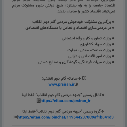
اقتصاد جامعه را به راه بیندازد؛ هیچ دولتی بدون مشارکت مردم
نمی‌تواند اقتصاد کشور را سامان بدهد.
🔹بزرگترین مشارکت خودجوش مردمی گام دوم انقلاب
🔹در مردمی‌سازی اقتصاد و تعامل با دستگاه‌های اقتصادی
🔸وزارت تعاون، کار و رفاه اجتماعی
🔸وزارت جهاد کشاورزی
🔸وزارت صنعت، معدن، تجارت
🔸وزارت امور اقتصادی و دارایی
🔸وزارت میراث فرهنگی، گردشگری و صنایع دستی
💥🔹سامانه گام دوم انقلاب:
www.prsiran.ir
📡
🔹کانال رسمی "جبهه مردمی گام دوم انقلاب"-فقط ایتا
🆔
https://eitaa.com/prsiran_ir
🔹گروه رسمی "جبهه مردمی گام دوم انقلاب"-فقط ایتا
🆔
https://eitaa.com/joinchat/1195442370C9af1b841d3