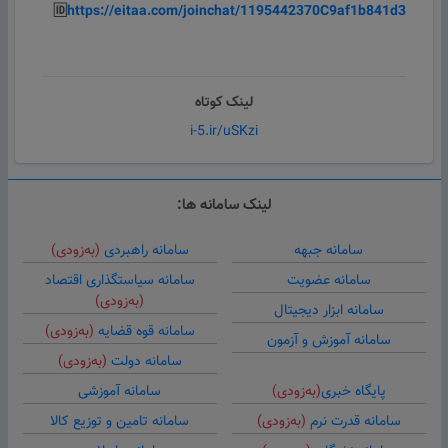
🆔
https://eitaa.com/joinchat/1195442370C9af1b841d3
لینک کوتاه
i-5.ir/uSKzi
لینک سامانه ها:
سامانه جبهه
سامانه راهبردی
(به‌زودی)
سامانه عضویت
سامانه سیاستگذاری اقتصاد
(به‌زودی)
سامانه ابزار دیجیتال
سامانه قوه قضایه
(به‌زودی)
سامانه آموزش و آزمون
سامانه دولت
(به‌زودی)
پایگاه خبری
(به‌زودی)
سامانه آموزشی
سامانه قدرت نرم
(به‌زودی)
سامانه تامین و توزیع کالا