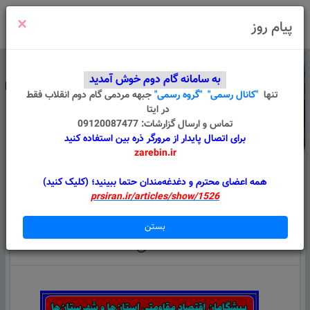
×
ورود
/
ثبت نام
پیام روز
به سامانه گام دوم خوش آمدید
تنها
"کانال رسمی"
"گروه رسمی"
جبهه مردمی گام دوم انقلاب
فقط
در ایتا
تماس و ارسال گزارشات: 09120087477
برای اتصال پایدار از مرورگر ذره بین استفاده کنید
zarebin.ir
درباره ما
قوانین
گروه های من
پیام سامانه
همه اعضای محترم و دغدغه‌مندان حتما ببینید؛ (کلیک کنید)
prsiran.ir/articles/show/1526
همه اطلاعیه ها
پیشگامان اقتصاد مقاومتی/اجرای اصل 44 قانون
بستن
اساسی