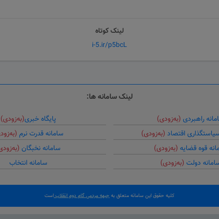
لینک کوتاه
i-5.ir/p5bcL
لینک سامانه ها:
مانه راهبردی
(به‌زودی)
پایگاه خبری
(به‌زودی)
سیاستگذاری اقتصاد
(به‌زودی)
سامانه قدرت نرم
(به‌زود
انه قوه قضایه
(به‌زودی)
سامانه نخبگان
(به‌زودی
امانه دولت
(به‌زودی)
سامانه انتخاب
کلیه حقوق این سامانه متعلق به
جبهه مردمی گام دوم انقلاب
است