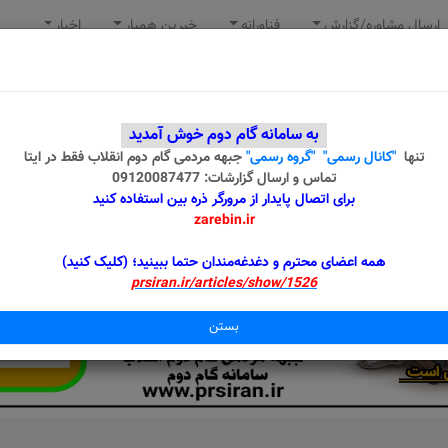
ارسال مشاوره/گزارش
فناورانه
خیرین همیار
اخبار
به سامانه گام دوم خوش آمدید
تنها
"کانال رسمی"
"گروه رسمی"
جبهه مردمی گام دوم انقلاب
فقط در ایتا
تماس و ارسال گزارشات: 09120087477
برای اتصال پایدار از مرورگر ذره بین استفاده کنید
zarebin.ir
همه اعضای محترم و دغدغه‌مندان حتما ببینید؛ (کلیک کنید)
prsiran.ir/articles/show/1526
بستن