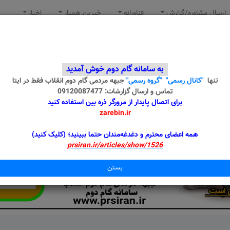
ارسال مشاوره/گزارش
فناورانه
خیرین همیار
اخبار
به سامانه گام دوم خوش آمدید
تنها
"کانال رسمی"
"گروه رسمی"
جبهه مردمی گام دوم انقلاب
فقط در ایتا
تماس و ارسال گزارشات: 09120087477
برای اتصال پایدار از مرورگر ذره بین استفاده کنید
zarebin.ir
همه اعضای محترم و دغدغه‌مندان حتما ببینید؛ (کلیک کنید)
prsiran.ir/articles/show/1526
بستن