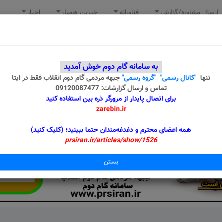
ارسال مشاوره/گزارش
فناورانه
خیرین همیار
اخبار
به سامانه گام دوم خوش آمدید
تنها
"کانال رسمی"
"گروه رسمی"
جبهه مردمی گام دوم انقلاب
فقط در ایتا
تماس و ارسال گزارشات: 09120087477
برای اتصال پایدار از مرورگر ذره بین استفاده کنید
zarebin.ir
همه اعضای محترم و دغدغه‌مندان حتما ببینید؛ (کلیک کنید)
prsiran.ir/articles/show/1526
بستن