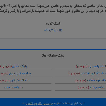
🔹مردمی سازی اق
ه هرچه دارند از این نظام و خون شهدا است اما همیشه ناراضی‌اند و با رفتار و فرهن
لینک کوتاه
i-5.ir/1wLJD
لینک سامانه ها:
مانه راهبردی
(به‌زودی)
پایگاه خبری
(به‌زودی)
سیاستگذاری اقتصاد
(به‌زودی)
سامانه قدرت نرم
(به‌زود
انه قوه قضایه
(به‌زودی)
سامانه نخبگان
(به‌زودی
امانه دولت
(به‌زودی)
سامانه انتخاب
کلیه حقوق این سامانه متعلق به
جبهه مردمی گام دوم انقلاب
است