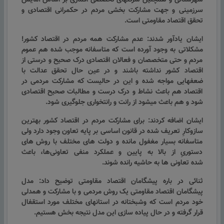
شهرستانی و همچنین شرکتهای تخصصی اقماری بر اساس آمایش
سرزمینی و جهت مشارکت بخشی مردم در حکمرانی اقتصادی و
تحقق اقتصاد مقاومتی است.
ایشان یادآور شدند: عدم مشارکت همه مردم در اقتصاد کشور!
مشکلاتی به وجود آورده است که متاسفانه موجب شده هم عموم
مردم و حتی متخصصان و فعالان اقتصادی درک صحیح و درستی از
اقتصاد کشور نداشته باشند و در عین حال تحقق عدالت با
ضعفهایی مواجه شده و این در حالیست که مشارکت مردمی در
اقتصاد هم باعث نشاط و درک درست و مطالبات صحیح اقتصادی
شود و هم باعث میشود از رانت و رانتخواری جلوگیری شود.
ایشان اضافه کردند: برای مشارکت مردم در اقتصاد کشور بهترین
سازوکارِ تعریف شده در قانون اساسی بر پایه تعاون وجود دارد ولی
متاسفانه بسیار مغفول مانده و دولت های مختلف با روش های
دستوریِ از بالا به پایین و عملکرد منفی تعاونی‌ها، باعث
شده
تعاونی ها به حاشیه رانده شوند
.
ثنائی در باره پیشگامان اقتصاد مقاومتی توضیح داد: مدل
پیشگامان اقتصاد مقاومتی یک روش مردمی و با مشارکت و همدلی
خود مردم است
که وشبختانه در استانهای مختلف مورد استقفال
قرار گرفته و در حال پیاده سازی این مدل نتیجه بخش هستیم.