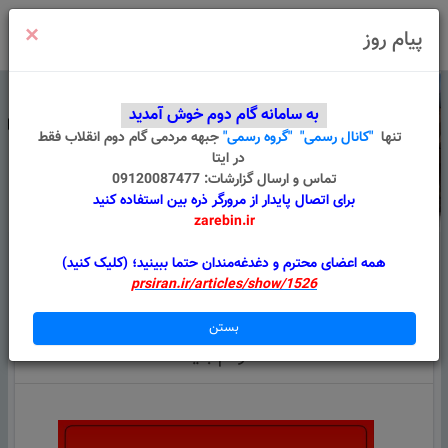
×
ورود
/
ثبت نام
پیام روز
به سامانه گام دوم خوش آمدید
تنها
"کانال رسمی"
"گروه رسمی"
جبهه مردمی گام دوم انقلاب
فقط
در ایتا
تماس و ارسال گزارشات: 09120087477
برای اتصال پایدار از مرورگر ذره بین استفاده کنید
zarebin.ir
درباره ما
قوانین
گروه های من
پیام سامانه
همه اعضای محترم و دغدغه‌مندان حتما ببینید؛ (کلیک کنید)
prsiran.ir/articles/show/1526
همه اطلاعیه ها
هدف پیشگامان اقتصاد مقاومتی تحقق اصل 44 و
بستن
اقتصاد مردم بنیاد است