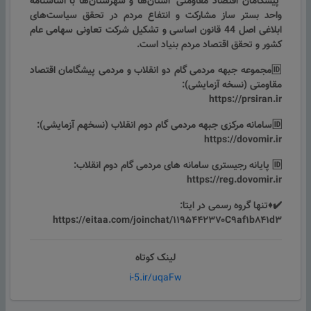
"پیشگامان اقتصاد مقاومتی" استان‌ها و شهرستان‌ها با اساسنامه
واحد بستر ساز مشارکت و انتفاع مردم در تحقق سیاست‌های
ابلاغی اصل 44 قانون اساسی و تشکیل شرکت تعاونی سهامی عام
کشور و تحقق اقتصاد مردم بنیاد است.
🆔مجموعه جبهه مردمی گام دو انقلاب و مردمی پیشگامان اقتصاد
مقاومتی (نسخه آزمایشی):
https://prsiran.ir
🆔سامانه مرکزی جبهه مردمی گام دوم انقلاب (نسخهم آزمایشی):
https://dovomir.ir
🆔 پایانه رجیستری سامانه های مردمی گام دوم انقلاب:
https://reg.dovomir.ir
✔️♦️تنها گروه رسمی در ایتا:
https://eitaa.com/joinchat/۱۱۹۵۴۴۲۳۷۰C۹af۱b۸۴۱d۳
لینک کوتاه
i-5.ir/uqaFw