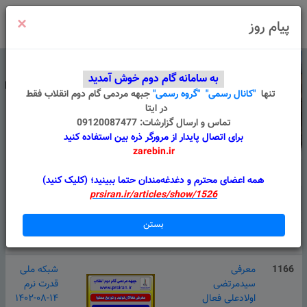
×
ورود
/
ثبت نام
پیام روز
به سامانه گام دوم خوش آمدید
تنها
"کانال رسمی"
"گروه رسمی"
جبهه مردمی گام دوم انقلاب
فقط
در ایتا
تماس و ارسال گزارشات: 09120087477
برای اتصال پایدار از مرورگر ذره بین استفاده کنید
zarebin.ir
درباره ما
قوانین
گروه های من
پیام سامانه
همه اعضای محترم و دغدغه‌مندان حتما ببینید؛ (کلیک کنید)
prsiran.ir/articles/show/1526
بستن
#
عنوان
پیوست
دسته بندی
1166
معرفی
شبکه ملی
سیدمرتضی
قدرت نرم
اولادعلی فعال
۱۴۰۲-۰۸-۱۴