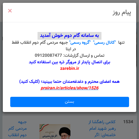
×
ورود
/
ثبت نام
پیام روز
به سامانه گام دوم خوش آمدید
تنها
"کانال رسمی"
"گروه رسمی"
جبهه مردمی گام دوم انقلاب
فقط
در ایتا
تماس و ارسال گزارشات: 09120087477
برای اتصال پایدار از مرورگر ذره بین استفاده کنید
zarebin.ir
درباره ما
قوانین
گروه های من
پیام سامانه
همه اعضای محترم و دغدغه‌مندان حتما ببینید؛ (کلیک کنید)
prsiran.ir/articles/show/1526
بستن
#
عنوان
پیوست
دسته بندی
1534
کلامی راهگشا از
جبهه
رهبر شهید امام
مردمی گام
خامنه‌ای: اگر
دوم انقلاب