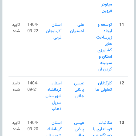
مینودر
قزوین
11
توسعه و
علی
استان
1404-
تایید
ایجاد
احمدیان
آذربایجان
09-22
شده
زیرساخت
غربی
های
کشاورزی
استان و
مدرنیته
کردن آن
12
کارگزاران
عیسی
استان
1404-
تایید
تعاونی ها
پالانی
كرمانشاه
09-21
شده
جافی
شهرستان
سرپل
ذهاب
13
مکاتبات
عیسی
استان
1404-
تایید
فرمانداری با
پالانی
كرمانشاه
09-20
شده
دستگاه های
جافی
شهرستان