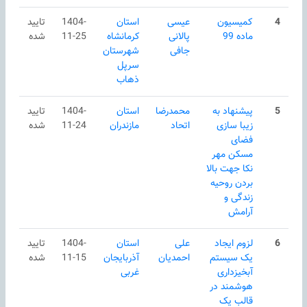
4
کمیسیون
عیسی
استان
1404-
تایید
ماده 99
پالانی
كرمانشاه
11-25
شده
جافی
شهرستان
سرپل
ذهاب
5
پیشنهاد به
محمدرضا
استان
1404-
تایید
زیبا سازی
اتحاد
مازندران
11-24
شده
فضای
مسکن مهر
نکا جهت بالا
بردن روحیه
زندگی و
آرامش
6
لزوم ایجاد
علی
استان
1404-
تایید
یک سیستم
احمدیان
آذربایجان
11-15
شده
آبخیزداری
غربی
هوشمند در
قالب یک