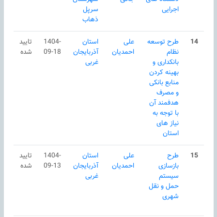
اجرایی
سرپل
ذهاب
14
طرح توسعه
علی
استان
1404-
تایید
نظام
احمدیان
آذربایجان
09-18
شده
بانکداری و
غربی
بهینه کردن
منابع بانکی
و مصرف
هدفمند آن
با توجه به
نیاز های
استان
15
طرح
علی
استان
1404-
تایید
بازسازی
احمدیان
آذربایجان
09-13
شده
سیستم
غربی
حمل و نقل
شهری