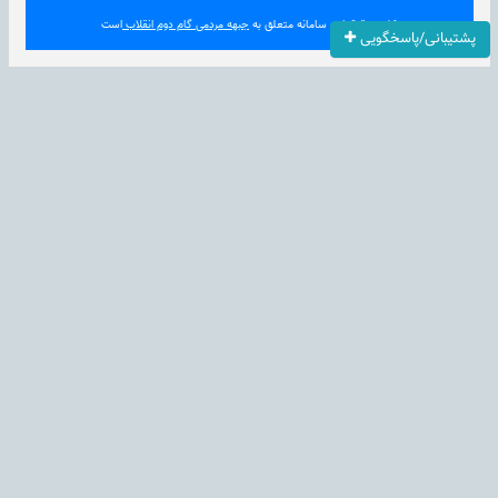
کلیه حقوق این سامانه متعلق به
جبهه مردمی گام دوم انقلاب
است
پشتیبانی/پاسخگویی