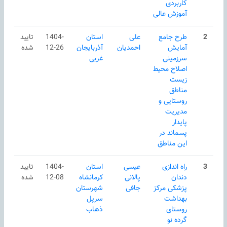
کاربردی
آموزش عالی
2
طرح جامع
علی
استان
1404-
تایید
آمایش
احمدیان
آذربایجان
12-26
شده
سرزمینی
غربی
اصلاح محیط
زیست
مناطق
روستایی و
مدیریت
پایدار
پسماند در
این مناطق
3
راه اندازی
عیسی
استان
1404-
تایید
دندان‌
پالانی
كرمانشاه
12-08
شده
پزشکی مرکز
جافی
شهرستان
بهداشت
سرپل
روستای
ذهاب
گرده نو