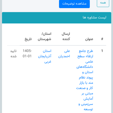
همه
مشاهده توضیحات
لیست مشاوره ها
ارسال
استان/
#
عنوان
کننده
شهرستان
تاریخ
1
طرح جامع
علی
استان
1405-
تایید
ارتقاء سطح
احمدیان
آذربایجان
01-01
شده
علمی
غربی
دانشگاه‌های
استان و
پیوند نظام
مند با بازار
کار و صنعت
مبتنی بر
آمایش
سرزمینی و
توسعه