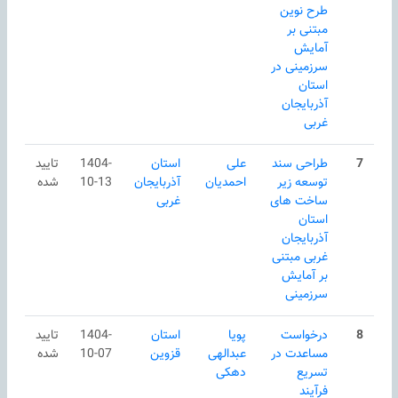
طرح نوین
مبتنی بر
آمایش
سرزمینی در
استان
آذربایجان
غربی
7
طراحی سند
علی
استان
1404-
تایید
توسعه زیر
احمدیان
آذربایجان
10-13
شده
ساخت های
غربی
استان
آذربایجان
غربی مبتنی
بر آمایش
سرزمینی
8
درخواست
پویا
استان
1404-
تایید
مساعدت در
عبدالهی
قزوین
10-07
شده
تسریع
دهکی
فرآیند