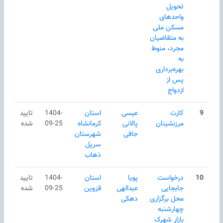
تحویل
واحدهای
مسکن ملی
به متقاضیان
مجرد، منوط
به
بهره‌برداری
پس از
ازدواج
9
کارت
عیسی
استان
1404-
تایید
مرزنشینان
پالانی
كرمانشاه
09-25
شده
جافی
شهرستان
سرپل
ذهاب
10
درخواست
پویا
استان
1404-
تایید
جابجایی
عبدالهی
قزوین
09-25
شده
محل برگزاری
دهکی
چهارشنبه‌
بازار شهرک