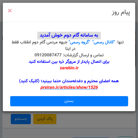
×
ورود
/
ثبت نام
پیام روز
به سامانه گام دوم خوش آمدید
تنها
"کانال رسمی"
"گروه رسمی"
جبهه مردمی گام دوم انقلاب
فقط
در ایتا
تماس و ارسال گزارشات: 09120087477
برای اتصال پایدار از مرورگر ذره بین استفاده کنید
zarebin.ir
درباره ما
قوانین
گروه های من
پیام سامانه
همه اعضای محترم و دغدغه‌مندان حتما ببینید؛ (کلیک کنید)
prsiran.ir/articles/show/1526
استان
شهرستان
بستن
استان را انتخاب کنید
شهر را انتخاب کنید
پاک کردن
جستجو