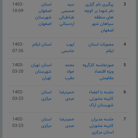
3
پیگیری نام گزاری
سید
استان
1403-
نام شهدا بر کوچه
صمیمی
اصفهان
10-09
های منطقه
طباطبائی
شهرستان
سپاهان شهر
اردستانی
اصفهان
اصفهان
4
مصوبات استان
ایوب
استان ایلام
1403-
ایلام
جاسمی
07-26
5
صورتجلسه کارگروه
محمد
استان تهران
1403-
ویژه اقتصاد
جواد
شهرستان
03-20
مقاومتی
مقرب
تهران
6
جلسه با اعضاء
حمیدرضا
استان
1402-
کابینه مشورتی
عبدی
مركزی
03-23
شهرستان اراک
7
جلسه مدیران
حمیدرضا
استان
1402-
کابینه مشورتی
عبدی
مركزی
03-23
استان مرکزی