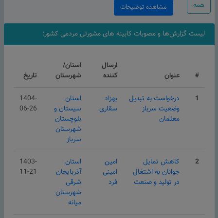
همه
مشاهده توضیحات
لیست گزارش‌ها و مصوبات کابینه های مشورتی مردمی کشور:
ارسال
استان/
#
عنوان
کننده
شهرستان
تاریخ
1
درخواست به تبدیل
بهزاد
استان
1404-
وضعیت سرباز
سقاری
سیستان و
06-26
معلمان
بلوچستان
شهرستان
سرباز
2
کاهش تمایل
امین
استان
1403-
جوانان‌ به اشتغال
امینی
آذربایجان
11-21
در تولید و صنعت
فرد
شرقی
شهرستان
میانه