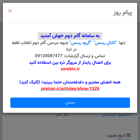
×
ورود
/
ثبت نام
پیام روز
درباره ما
قوانین
گروه های من
پیام سامانه
به سامانه گام دوم خوش آمدید
تنها
"کانال رسمی"
"گروه رسمی"
جبهه مردمی گام دوم انقلاب
فقط
در ایتا
تماس و ارسال گزارشات: 09120087477
برای اتصال پایدار از مرورگر ذره بین استفاده کنید
zarebin.ir
محمدرضا قدیانی
همه اعضای محترم و دغدغه‌مندان حتما ببینید؛ (کلیک کنید)
prsiran.ir/articles/show/1526
امتیازات بر اساس فعالیت
بستن
تحصیلات
موقعیت
دانشجوی کارشناسی
قم
/
قم
تاریخ عضویت