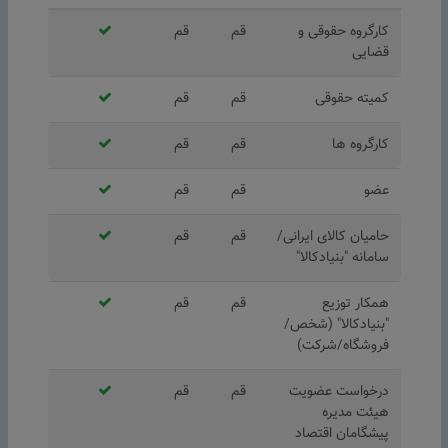
کارگروه حقوقی و
قم
قم
قضایی
کمیته حقوقی
قم
قم
کارگروه ها
قم
قم
عضو
قم
قم
حامیان کالای ایرانی/
قم
قم
سامانه "بنیادکالا"
همکار توزیع
قم
قم
"بنیادکالا" (شخص/
فروشگاه/شرکت)
درخواست عضویت
قم
قم
هیئت مدیره
پیشگامان اقتصاد