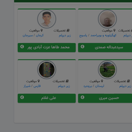
تحصیلات
موقعیت
تحصیلات
موقعیت
 دیپلم
کهگیلویه و بویراحمد
/
یاسوج
زیر دیپلم
كرمان
/
سیرجان
سیدعبداله صمدی
محمد طاها عزت آبادی پور
تحصیلات
موقعیت
تحصیلات
موقعیت
زیر دیپلم
لرستان
/
بروجرد
زیر دیپلم
فارس
/
شیراز
حسین میری
علی غلام