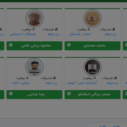
تحصیلات
موقعیت
تحصیلات
موقعیت
زیر دیپلم
كرمان
/
رفسنجان
زیر دیپلم
هرمزگان
/
بندرعباس
زیر
محمد محمدی
محمود زینلی تختی
تحصیلات
موقعیت
تحصیلات
موقعیت
ه
زیر دیپلم
آذربایجان غربی
/
ارومیه
زیر دیپلم
مركزی
/
شازند
محمد زینالی اسلاملو
رضا عباسی