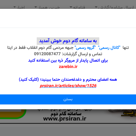
ارسال مشاوره/گزارش
فناورانه
خیرین همیار
اخبار
به سامانه گام دوم خوش آمدید
تنها
"کانال رسمی"
"گروه رسمی"
جبهه مردمی گام دوم انقلاب
فقط در ایتا
تماس و ارسال گزارشات: 09120087477
برای اتصال پایدار از مرورگر ذره بین استفاده کنید
zarebin.ir
همه اعضای محترم و دغدغه‌مندان حتما ببینید؛ (کلیک کنید)
prsiran.ir/articles/show/1526
بستن