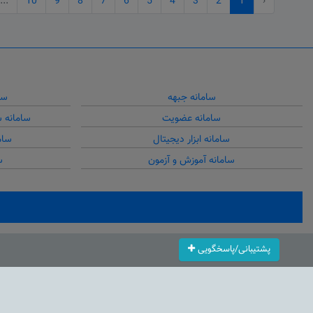
...
10
9
8
7
6
5
4
3
2
1
‹
سامانه جبهه
سا
سامانه عضویت
سامانه 
سامانه ابزار دیجیتال
سام
سامانه آموزش و آزمون
س
پشتیبانی/پاسخگویی