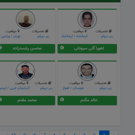
تحصیلات
موقعیت
تحصیلات
موقعیت
زیر دیپلم
كرمانشاه
/
کرمانشاه
زیر دیپلم
تهران
/
ورامين
اهورا گلی سیونانی
محسن رشسدزاده
تحصیلات
موقعیت
تحصیلات
موقعیت
زیر دیپلم
خوزستان
/
اهواز
زیر دیپلم
آذربایجان غربی
/
ارومی
خالد مگدم
محمد مقدم