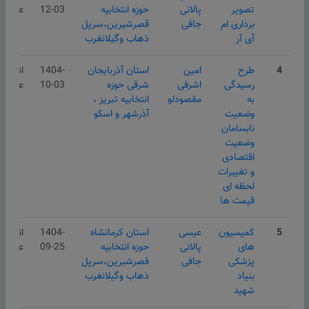
تصویر
پالانی
حوزه انتخابیه
12-03
عمومی
برداری ام
جافی
قصرشیرین،سرپل
آی آر
ذهاب وگیلانغرب
4
طرح
امین
استان آذربایجان
1404-
انتشار
رسیدگی
اشرفی
شرقی
حوزه
10-03
عمومی
به
مقصودلو
انتخابیه تبریز ،
وضعیت
آذرشهر و اسکو
نابسامان
وضعیت
اقتصادی
و تغییرات
لحظه ای
قیمت ها
5
کمیسیون
عیسی
استان کرمانشاه
1404-
انتشار
های
پالانی
حوزه انتخابیه
09-25
عمومی
پزشکی
جافی
قصرشیرین،سرپل
بنیاد
ذهاب وگیلانغرب
شهید