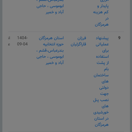
انرژی
بندرعباس،قشم ،
پایدار و
ابوموسی ، حاجی
کم هزینه
آباد و خمیر
در
هرمزگان
9
پیشنهاد
فرزان
استان هرمزگان
1404-
انتشار
عملیاتی
قاراگزلیان
حوزه انتخابیه
09-04
عمومی
برای
بندرعباس،قشم ،
استفاده
ابوموسی ، حاجی
از پشت
آباد و خمیر
بام
ساختمان
های
دولتی
جهت
نصب پنل
های
خورشیدی
در استان
هرمزگان