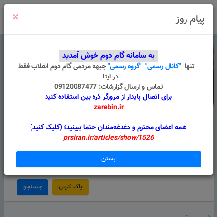
×
ورود
/
ثبت نام
پیام روز
به سامانه گام دوم خوش آمدید
تنها
"کانال رسمی"
"گروه رسمی"
جبهه مردمی گام دوم انقلاب
فقط
در ایتا
تماس و ارسال گزارشات: 09120087477
برای اتصال پایدار از مرورگر ذره بین استفاده کنید
zarebin.ir
درباره ما
قوانین
گروه های من
پیام سامانه
همه اعضای محترم و دغدغه‌مندان حتما ببینید؛ (کلیک کنید)
prsiran.ir/articles/show/1526
استان
حوزه انتخابیه
بستن
استان را انتخاب کنید
شهر را انتخاب کنید
پاک کردن
جستجو