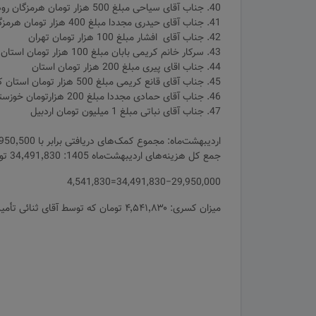
40. جناب آقای سیاحی مبلغ 500 هزار تومان هرمزگان رودان
41. جناب آقای حیدری مجددا مبلغ 400 هزار تومان هرمزگان کیش
42. جناب آقای افشار مبلغ 100 هزار تومان تهران
43. سرکار خانم کریمی بابان مبلغ 100 هزار تومان استان کردستان مریوان
44. جناب اقای پیری مبلغ 200 هزار تومان استان
45. جناب آقای قانع کریمی مبلغ 500 هزار تومان استان کردستان مریوان
46. جناب آقای حمادی مجددا مبلغ 200 هزارتومان خوزستان
47. جناب آقای نباتی مبلغ 1 میلیون تومان اردبیل
اردیبهشت‌ماه: مجموع کمک‌های دریافتی برابر با 29٬950٬500 تومان
جمع کل هزینه‌های اردیبهشت‌ماه 1405: 34٬491٬830 تومان بوده است
34,491,830−29,950,000=4,541,830
میزان کسری: ۴٬۵۴۱٬۸۳۰ تومان که توسط آقای ثنائی تأمین شد. ادامه گزارش پرداخت و هزینه ها: