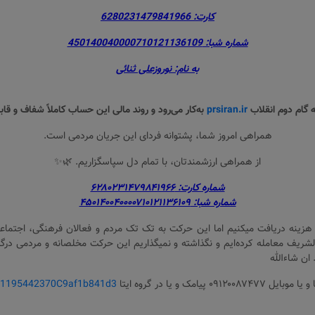
کارت: 6280231479841966
شماره شبا: 450140040000710121136109
به نام: نوروزعلی ثنائی
ه گام دوم انقلاب
prsiran.ir
به‌کار می‌رود و روند مالی این حساب کاملاً شفاف و قا
همراهی امروز شما، پشتوانه‌ فردای این جریان مردمی است.
از همراهی ارزشمندتان، با تمام دل سپاسگزاریم. 🌿✨
شماره کارت: ۶۲۸۰۲۳۱۴۷۹۸۴۱۹۶۶
شماره شبا: ۴۵۰۱۴۰۰۴۰۰۰۰۷۱۰۱۲۱۱۳۶۱۰۹
 هزینه دریافت میکنیم اما این حرکت به تک تک مردم و فعالان فرهنگی، اجتماع
الشریف معامله کرده‌ایم و نگذاشته و نمیگذاریم این حرکت مخلصانه و مردمی درگ
ان شاءالله
at/1195442370C9af1b841d3