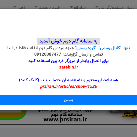
ارسال مشاوره/گزارش
فناورانه
خیرین همیار
اخبار
به سامانه گام دوم خوش آمدید
تنها
"کانال رسمی"
"گروه رسمی"
جبهه مردمی گام دوم انقلاب
فقط در ایتا
تماس و ارسال گزارشات: 09120087477
برای اتصال پایدار از مرورگر ذره بین استفاده کنید
zarebin.ir
همه اعضای محترم و دغدغه‌مندان حتما ببینید؛ (کلیک کنید)
prsiran.ir/articles/show/1526
بستن