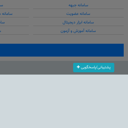
سامانه جبهه
سا
سامانه عضویت
سامانه 
سامانه ابزار دیجیتال
سام
سامانه آموزش و آزمون
س
پشتیبانی/پاسخگویی