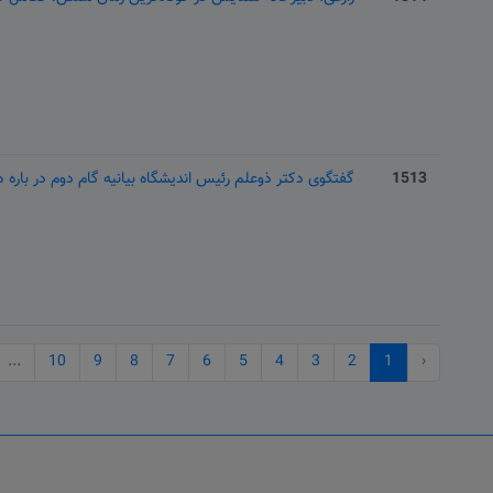
1513
گفتگوی دکتر ذوعلم رئیس اندیشگاه بیانیه گام دوم در باره هما
...
10
9
8
7
6
5
4
3
2
1
‹