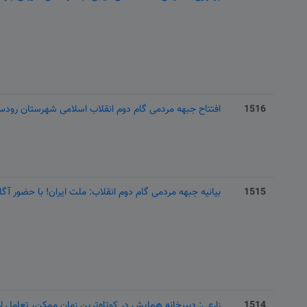
1516
افتتاح جبهه مردمی گام دوم انقلاب اسلامی شهرستان رودس
1515
بیانیه جبهه مردمی گام دوم انقلاب: ملت ایران! با حضور آگاهانه در 22 بهمن، دشمن را مأیوس‌تر ا
1514
زارعی: دبیرخانه همایش در کوتاه‌ترین زمان ممکن، تعامل لازم ر