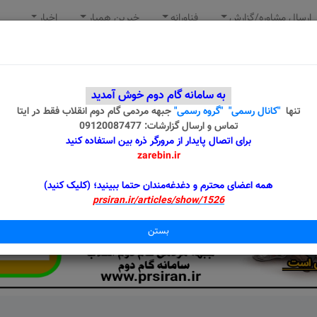
ارسال مشاوره/گزارش
فناورانه
خیرین همیار
اخبار
به سامانه گام دوم خوش آمدید
تنها
"کانال رسمی"
"گروه رسمی"
جبهه مردمی گام دوم انقلاب
فقط در ایتا
تماس و ارسال گزارشات: 09120087477
برای اتصال پایدار از مرورگر ذره بین استفاده کنید
zarebin.ir
همه اعضای محترم و دغدغه‌مندان حتما ببینید؛ (کلیک کنید)
prsiran.ir/articles/show/1526
بستن