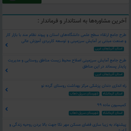
رهبر انقلاب | هیچ دولتی بدون مشارکت‌ مردم نمیتواند اقتصاد کشور را سامان بدهد.
مشارکت مردم در اقتصاد، توسعه عدالت و مبارزه با رانتخواری
آخرین مشاوره‌ها به استاندار و فرماندار :
مشارکت مردم در اقتصاد
مشارکت مردمی در توسعه کشور
طرح جامع ارتقاء سطح علمی دانشگاه‌های استان و پیوند نظام مند با بازار کار
و صنعت مبتنی بر آمایش سرزمینی و توسعه کاربردی آموزش عالی
مشارکت مردم در اقتصاد کشور
استان آذربایجان غربی
همه مردم سهیمند
طرح جامع آمایش سرزمینی اصلاح محیط زیست مناطق روستایی و مدیریت
31 مرکز تعاملات اقتصادی/مازندران و آذربایجان شرقی
پایدار پسماند در این مناطق
انتقال سهام پیشگامان اقتصاد مقاومتی
استان آذربایجان غربی
مصوبه شورای سیاستگذاری پیشگامان اقتصاد مقاومتی اهداف مجموعه پیشگامان اقتصاد مقاومتی تشریح و تصویب گردید
راه اندازی دندان‌ پزشکی مرکز بهداشت روستای گرده نو
امتیازات و مجوزات اقتصادی به خود مردم واگذار شود
استان كرمانشاه
شهرستان سرپل ذهاب
عجیب‌ ترین شرکت در تاریخ کشور
اهداء نشان "مدیریت در گام دوم انقلاب" به دکتر علامه مدیر عامل منطقه ویژه اقتصادی پارسیان
کمیسیون ماده ۹۹
فرماندار شهرستان پارسیان: آماده همکاری با طرح‌های اقتصادی مردم محور هستم
استان كرمانشاه
شهرستان سرپل ذهاب
تاکید نماینده غرب هرمزگان به بهرمندی مردم از ظرفیت‌های اقتصادی
پیشنهاد به زیبا سازی فضای مسکن مهر نکا جهت بالا بردن روحیه زندگی و
آرامش
مینی پالایشگاه کاملا مردمی پیشگامان اقتصاد مقاومتی هرمزگان