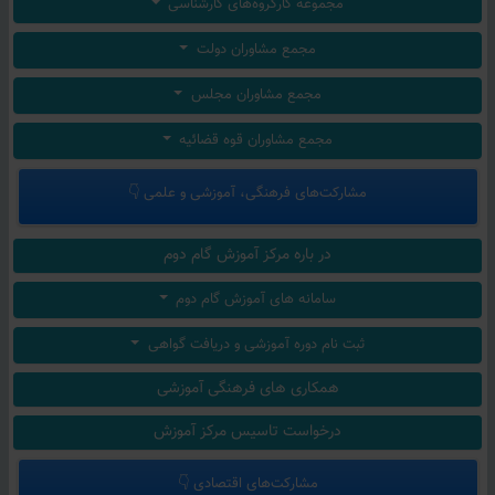
مجموعه کارگروه‌های کارشناسی
گفتگوی دکتر ذوعلم رئیس اندیشگاه بیانیه گام دوم در باره همایش بیانیه گام دوم 1404
مجمع مشاوران دولت
زارعی: دبیرخانه همایش در کوتاه‌ترین زمان ممکن، تعامل لازم را با ارسـال‌کنندگان آثار برقرار می‌کند
بیانیه جبهه مردمی گام دوم انقلاب: ملت ایران! با حضور آگاهانه در 22 بهمن، دشمن را مأیوس‌تر از همیشه کنید
مجمع مشاوران مجلس
گزارش پنجمین همایش بیانیه گام دوم - حلقه‌های میانی، بستر نقش‌آفرینی جوانان
مجمع مشاوران قوه قضائیه
به یاد معمار کبیر انقلاب، استوار بر آرمان‌ها، پیشرو در گام دوم
بیانیه خادم جبهه مردمی گام دوم انقلاب/دیپلماسی، میدان، خیابان/توافق بدون تضمین، و تاکید بر اقتدار ملی.
مشارکت‌های فرهنگی، آموزشی و علمی 👇
در باره مرکز آموزش گام دوم
سامانه های آموزش گام دوم
ثبت نام دوره‌ آموزشی و دریافت گواهی
همکاری های فرهنگی آموزشی
درخواست تاسیس مرکز آموزش
مشارکت‌های اقتصادی 👇