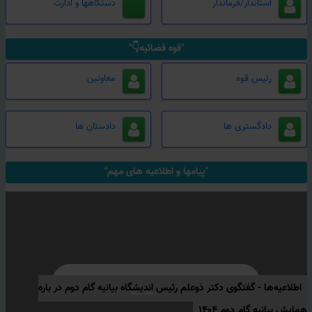
استاندار/فرماندار
دستگاهها و ادارت
"قوه قضائیه👇"
رئیس قوه
معاونین
دادگستری ها
دادستان ها
"پیامها و اطلاعیه های مهم"
اطلاعیه‌ها -
گفتگوی دکتر ذوعلم رئیس اندیشگاه بیانیه گام دوم در باره
همایش بیانیه گام دوم ۱۴۰۴