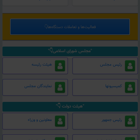
فعالیت‌ها و تعاملات دستگاه‌ها👇
"مجلس شورای اسلامی👇"
رئیس مجلس
هیئت رئیسه
کمیسیونها
نمایندگان مجلس
"هیئت دولت 👇"
رئیس جمهور
معاونین و وزراء