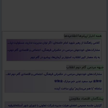
همه اخبار/پیام‌ها/اطلاعیه‌ها
بیانیه خادم جبهه مردمی گام دوم انقلاب/دیپلماسی، میدان، خیابان/توافق بدون تضمین، و تاکید بر اقتدار ملی.
کلامی راهگشا از رهبر شهید امام خامنه‌ای: اگر توان مدیریت ندارید، مسئولیت نپذیرید
مشارکت‌های خودجوش مردمی در حکمرانی فرهنگی، اجتماعی و اقتصادی گام دوم انقلاب
به یاد معمار کبیر انقلاب، استوار بر آرمان‌ها، پیشرو در گام دوم
🌸🌺🌼 عید سعید غدیر خم مبارک 🌼🌺🌸
جبهه مردمی گام دوم انقلاب
کلامی راهگشا از رهبر شهید امام خامنه‌ای: اگر توان مدیریت ندارید، مسئولیت نپذیرید
سامانه "با هم می‌سازیم" برای ساخت آینده
مشارکت‌های خودجوش مردمی در حکمرانی فرهنگی، اجتماعی و اقتصادی گام دوم انقلاب
بیانیه خادم جبهه مردمی گام دوم انقلاب/دیپلماسی، میدان، خیابان/توافق بدون تضمین، و تاکید بر اقتدار ملی.
🌸🌺🌼 عید سعید غدیر خم مبارک 🌼🌺🌸
کلامی راهگشا از رهبر شهید امام خامنه‌ای: اگر توان مدیریت ندارید، مسئولیت نپذیرید
سامانه "با هم می‌سازیم" برای ساخت آینده
مشارکت‌های خودجوش مردمی در حکمرانی فرهنگی، اجتماعی و اقتصادی گام دوم انقلاب
رضا جان است شاه مردم ایران، میلاد امام رضا (ع) مبارکباد
پیشگامان اقتصاد مقاومتی
اطلاعیه دعوت از وکلای رسمی دادگستری برای همکاری جبهه مردمی گام دوم انقلاب اسلامی
به یاد معمار کبیر انقلاب، استوار بر آرمان‌ها، پیشرو در گام دوم
پیام و درخواست از اعضای محترم و فعالان و دغدغه مندان عزیز کشور
گزارش جلسه صمیمی اعضای هیئت مدیره شرکت تعاونی با شورای شهر آستانه‌اشرفیه