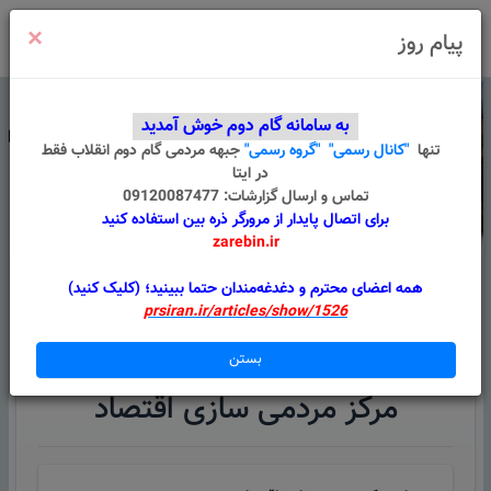
×
ورود
/
ثبت نام
پیام روز
به سامانه گام دوم خوش آمدید
تنها
"کانال رسمی"
"گروه رسمی"
جبهه مردمی گام دوم انقلاب
فقط
در ایتا
تماس و ارسال گزارشات: 09120087477
برای اتصال پایدار از مرورگر ذره بین استفاده کنید
zarebin.ir
درباره ما
قوانین
گروه های من
پیام سامانه
همه اعضای محترم و دغدغه‌مندان حتما ببینید؛ (کلیک کنید)
prsiran.ir/articles/show/1526
مراکز اقتصادی جغرافیایی (استان/شهرستان)
بستن
مرکز مردمی سازی اقتصاد