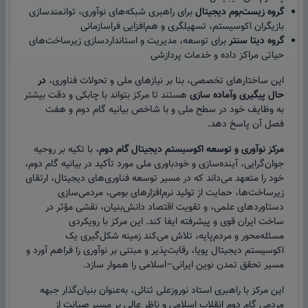
گروه زیست‌بوم دیجیتال
برای راهبری شبکه‌های نوآوری، توانمندسازی
بازیگران اکوسیستم، تسهیلگری و هم‌افزایی فراسازمانی
گروه دیتا سنتر
برای توسعه، مدیریت و استانداردسازی زیرساخت‌های
حیاتی مراکز داده و خدمات پردازشی
این ساختارهای تخصصی، بنا بر نیازهای ملی و تحولات فناوری،
در
حال پیگیری وآماده سازی
هستند تا مرکز بتواند با چابکی و دقت بیشتر
به وظایف خود در سطح ملی و با شاخص بیانیه گام دوم و هفت
فصل آن پاسخ دهد.
مرکز نوآوری و توسعه اکوسیستم دیجیتال گام دوم
، با تکیه بر روحیه
جوان‌گرایی، آینده‌سازی و خودباوری ملی مورد تأکید در بیانیه گام دوم،
خود را متعهد می‌داند که در مسیر توسعه فناوری‌های دیجیتال، ارتقای
زیرساخت‌ها، حمایت از تولید نرم‌افزارهای بومی، مردمی‌سازی
دستاوردهای علمی، و تقویت اقتصاد دانش‌بنیان، نقشی مؤثر در
ساخت ایران قوی و پیشرفته ایفا کند. این مرکز با رویکردی
مسئله‌محور و مردم‌پایه، تلاش می‌کند زمینه شکل‌گیری یک
اکوسیستم دیجیتال پویا، رقابت‌پذیر و مبتنی بر نوآوری را فراهم آورد و
مسیر تحقق تمدن نوین ایرانی–اسلامی را هموار سازد.
این مرکز با راهبری استاد نوروزعلی ثنائی، به‌عنوان بنیان‌گذار جبهه
مردمی گام دوم انقلاب اسلامی و ناظر عالی بر مسیر صیانت از