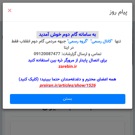
×
ورود
/
ثبت نام
پیام روز
به سامانه گام دوم خوش آمدید
تنها
"کانال رسمی"
"گروه رسمی"
جبهه مردمی گام دوم انقلاب
فقط
در ایتا
تماس و ارسال گزارشات: 09120087477
برای اتصال پایدار از مرورگر ذره بین استفاده کنید
zarebin.ir
درباره ما
قوانین
گروه های من
پیام سامانه
همه اعضای محترم و دغدغه‌مندان حتما ببینید؛ (کلیک کنید)
prsiran.ir/articles/show/1526
جلسه با مدیران
بستن
جلسه با مدیران