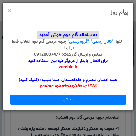
×
ورود
/
ثبت نام
پیام روز
به سامانه گام دوم خوش آمدید
تنها
"کانال رسمی"
"گروه رسمی"
جبهه مردمی گام دوم انقلاب
فقط
در ایتا
تماس و ارسال گزارشات: 09120087477
برای اتصال پایدار از مرورگر ذره بین استفاده کنید
zarebin.ir
درباره ما
قوانین
گروه های من
پیام سامانه
همه اعضای محترم و دغدغه‌مندان حتما ببینید؛ (کلیک کنید)
prsiran.ir/articles/show/1526
استخدام
بستن
استخدام جبهه مردمی گام دوم انقلاب:
1- دعوت به همکاری: نیازمند همکار توسعه دهنده پاره وقت ،
ساعتی ، ماهانه مسلط به asp و c# جهت توسعه و یا