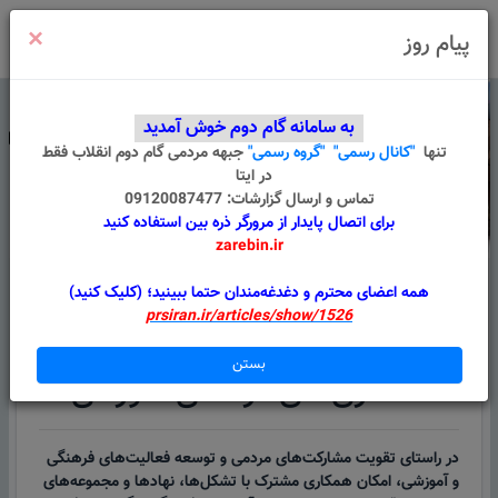
×
ورود
/
ثبت نام
پیام روز
به سامانه گام دوم خوش آمدید
تنها
"کانال رسمی"
"گروه رسمی"
جبهه مردمی گام دوم انقلاب
فقط
در ایتا
تماس و ارسال گزارشات: 09120087477
برای اتصال پایدار از مرورگر ذره بین استفاده کنید
zarebin.ir
درباره ما
قوانین
گروه های من
پیام سامانه
همه اعضای محترم و دغدغه‌مندان حتما ببینید؛ (کلیک کنید)
prsiran.ir/articles/show/1526
همکاری‌های فرهنگی آموزشی
بستن
همکاری‌های فرهنگی آموزشی
در راستای تقویت مشارکت‌های مردمی و توسعه فعالیت‌های فرهنگی
و آموزشی، امکان همکاری مشترک با تشکل‌ها، نهادها و مجموعه‌های