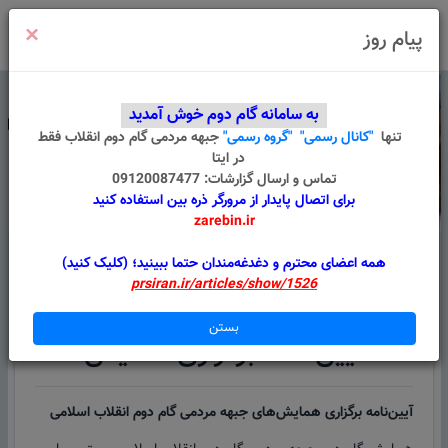
×
ورود
/
ثبت نام
پیام روز
به سامانه گام دوم خوش آمدید
تنها
"کانال رسمی"
"گروه رسمی"
جبهه مردمی گام دوم انقلاب
فقط
در ایتا
تماس و ارسال گزارشات: 09120087477
برای اتصال پایدار از مرورگر ذره بین استفاده کنید
zarebin.ir
درباره ما
قوانین
گروه های من
پیام سامانه
همه اعضای محترم و دغدغه‌مندان حتما ببینید؛ (کلیک کنید)
prsiran.ir/articles/show/1526
آیین نامه برگزاری همایش
بستن
آیین نامه برگزاری همایش
آیین‌نامه برگزاری همایش‌های جبهه مردمی گام دوم انقلاب اسلامی