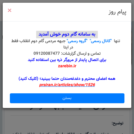
×
ورود
/
ثبت نام
پیام روز
به سامانه گام دوم خوش آمدید
تنها
"کانال رسمی"
"گروه رسمی"
جبهه مردمی گام دوم انقلاب
فقط
در ایتا
تماس و ارسال گزارشات: 09120087477
برای اتصال پایدار از مرورگر ذره بین استفاده کنید
zarebin.ir
درباره ما
قوانین
گروه های من
پیام سامانه
همه اعضای محترم و دغدغه‌مندان حتما ببینید؛ (کلیک کنید)
prsiran.ir/articles/show/1526
نماینده جبهه مردمی گام دوم در دولت
بستن
معرفی نماینده جبهه در دولت
توضیح: