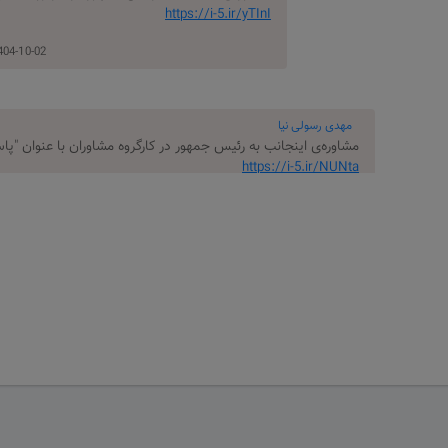
https://i-5.ir/yTInI
4-10-02 14:43:11
مهدى رسولى نيا
مشاوره‌‌ی اینجانب به رئیس جمهور در کارگروه مشاوران با عنوان "
https://i-5.ir/NUNta
1404-10-15 15:28:59
امین اشرفی مقصودلو
مشاوره‌‌ی اینجانب به رئیس جمهور در ک
https://i-5.ir/0qSbu
:23:38
عیسی پالانی جافی