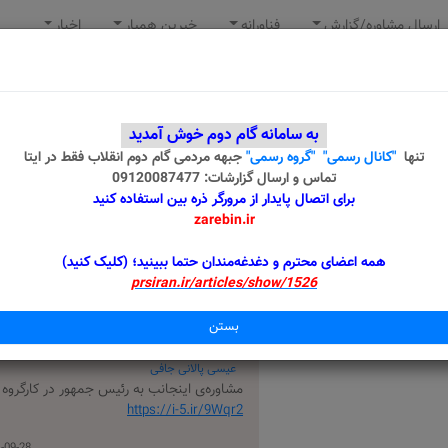
ارسال مشاوره/گزارش
فناورانه
خیرین همیار
اخبار
عیسی پالانی جافی
مشاوره‌‌ی اینجانب به رئیس جمهور در کارگروه مش
https://i-5.ir/TfkT0
به سامانه گام دوم خوش آمدید
09-20 16:02:45
تنها
"کانال رسمی"
"گروه رسمی"
جبهه مردمی گام دوم انقلاب
فقط در ایتا
تماس و ارسال گزارشات: 09120087477
برای اتصال پایدار از مرورگر ذره بین استفاده کنید
امین اشرفی مقصودلو
zarebin.ir
مشاوره‌‌ی اینجانب به رئیس جمهور در کارگروه مشاوران با عنوان "وض
https://i-5.ir/fNCar
همه اعضای محترم و دغدغه‌مندان حتما ببینید؛ (کلیک کنید)
prsiran.ir/articles/show/1526
1404-09-22 20:25:50
بستن
عیسی پالانی جافی
مشاوره‌‌ی اینجانب به رئیس جمهور در کارگروه 
https://i-5.ir/9Wqr2
28 13:40:43