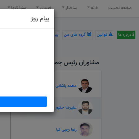
صفحه نخست
خانه
ساختار
خدمات
مشارکتها
پیام روز
درباره ما
قوانین
گروه های من
پیام سامانه
مشاوران رئیس جمهور
توضیحات بیشتر ...
محمد پاشائی
علیرضا حکیم نیا
رضا رجبی کیا