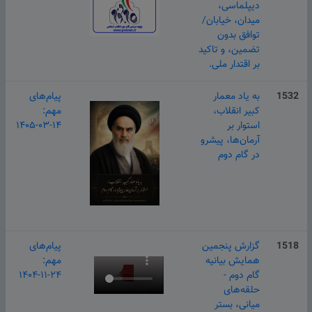
دیپلماسی،
میدان، خیابان/
توافق بدون
تضمین، و تاکید
بر اقتدار ملی.
1532
به یاد معمار
پیام‌های
کبیر انقلاب،
مهم:
استوار بر
۱۴۰۵-۰۳-۱۴
آرمان‌ها، پیشرو
در گام دوم
1518
گزارش پنجمین
پیام‌های
همایش بیانیه
مهم:
گام دوم -
۱۴۰۴-۱۱-۲۴
حلقه‌های
میانی، بستر