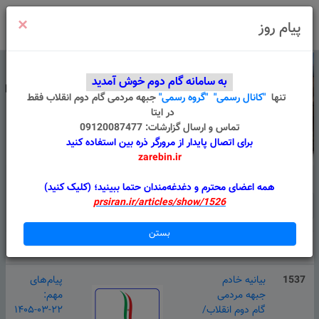
×
ورود
/
ثبت نام
پیام روز
به سامانه گام دوم خوش آمدید
تنها
"کانال رسمی"
"گروه رسمی"
جبهه مردمی گام دوم انقلاب
فقط
در ایتا
تماس و ارسال گزارشات: 09120087477
برای اتصال پایدار از مرورگر ذره بین استفاده کنید
zarebin.ir
درباره ما
قوانین
گروه های من
پیام سامانه
همه اعضای محترم و دغدغه‌مندان حتما ببینید؛ (کلیک کنید)
prsiran.ir/articles/show/1526
بستن
#
عنوان
پیوست
دسته بندی
1537
بیانیه خادم
پیام‌های
جبهه مردمی
مهم:
گام دوم انقلاب/
۱۴۰۵-۰۳-۲۲