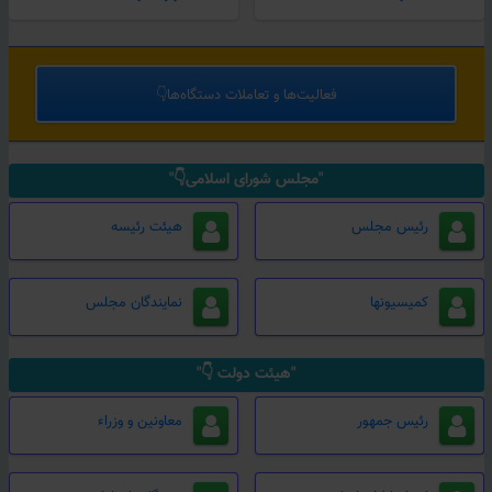
فعالیت‌ها و تعاملات دستگاه‌ها👇
"مجلس شورای اسلامی👇"
رئیس مجلس
هیئت رئیسه
کمیسیونها
نمایندگان مجلس
"هیئت دولت 👇"
رئیس جمهور
معاونین و وزراء