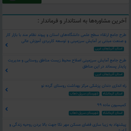
مشارکت مردمی در توسعه کشور
مشارکت مردم در اقتصاد کشور
آخرین مشاوره‌ها به استاندار و فرماندار :
همه مردم سهیمند
31 مرکز تعاملات اقتصادی/مازندران و آذربایجان شرقی
طرح جامع ارتقاء سطح علمی دانشگاه‌های استان و پیوند نظام مند با بازار کار
انتقال سهام پیشگامان اقتصاد مقاومتی
و صنعت مبتنی بر آمایش سرزمینی و توسعه کاربردی آموزش عالی
مصوبه شورای سیاستگذاری پیشگامان اقتصاد مقاومتی اهداف مجموعه پیشگامان اقتصاد مقاومتی تشریح و تصویب گردید
استان آذربایجان غربی
امتیازات و مجوزات اقتصادی به خود مردم واگذار شود
طرح جامع آمایش سرزمینی اصلاح محیط زیست مناطق روستایی و مدیریت
عجیب‌ ترین شرکت در تاریخ کشور
پایدار پسماند در این مناطق
اهداء نشان "مدیریت در گام دوم انقلاب" به دکتر علامه مدیر عامل منطقه ویژه اقتصادی پارسیان
استان آذربایجان غربی
فرماندار شهرستان پارسیان: آماده همکاری با طرح‌های اقتصادی مردم محور هستم
راه اندازی دندان‌ پزشکی مرکز بهداشت روستای گرده نو
تاکید نماینده غرب هرمزگان به بهرمندی مردم از ظرفیت‌های اقتصادی
استان كرمانشاه
شهرستان سرپل ذهاب
مینی پالایشگاه کاملا مردمی پیشگامان اقتصاد مقاومتی هرمزگان
کمیسیون ماده ۹۹
اینجا خود مردم مالک هستند
استان كرمانشاه
شهرستان سرپل ذهاب
قرض الحسنه و تسهیلگری سرمایه سامانه جامع گام دوم انقلاب/پیشگامان اقتصاد مقاومتی
پیشنهاد به زیبا سازی فضای مسکن مهر نکا جهت بالا بردن روحیه زندگی و
بزرگترین مشارکت مردمی در اقتصاد کشور
آرامش