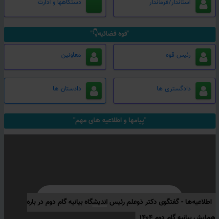
استاندار/فرماندار
دستگاهها و ادارت
"قوه قضائیه👇"
رئیس قوه
معاونین
دادگستری ها
دادستان ها
"پیامها و اطلاعیه های مهم"
اطلاعیه‌ها -
گفتگوی دکتر ذوعلم رئیس اندیشگاه بیانیه گام دوم در باره
همایش بیانیه گام دوم ۱۴۰۴